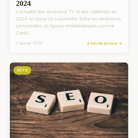
2024
L'actualité des émissions TV et des célébrités en
2024 ne cesse de surprendre. Entre les révélations
personnelles de figures emblématiques comme
Camil...
7 janvier 2025
4 min de lecture →
ACTU