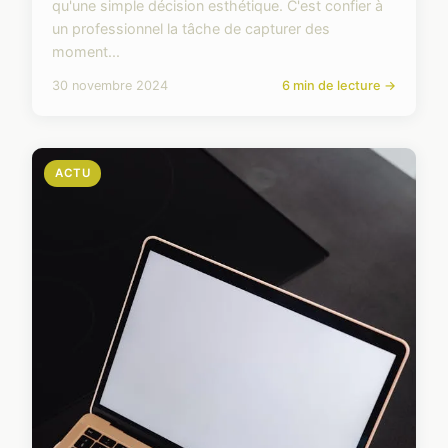
qu'une simple décision esthétique. C'est confier à
un professionnel la tâche de capturer des
moment...
30 novembre 2024
6 min de lecture →
ACTU