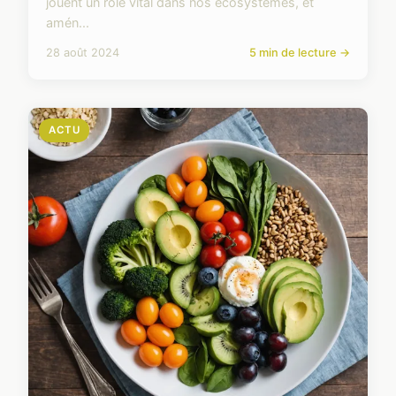
jouent un rôle vital dans nos écosystèmes, et
amén...
28 août 2024
5 min de lecture →
ACTU