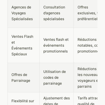
Agences de
Consultation
Offres
Voyages
d’agences
exclusives, tarif
Spécialisées
spécialisées
préférentiels
Ventes Flash
Ventes flash et
Réductions
et
événements
notables, codes
Événements
promotionnels
promotionnels
Spéciaux
Réductions pou
Utilisation de
Offres de
les nouveaux
codes de
Parrainage
voyageurs et le
parrainage
parrains
Ajustement des
Tarifs attractifs,
Flexibilité sur
dates de
qualité de