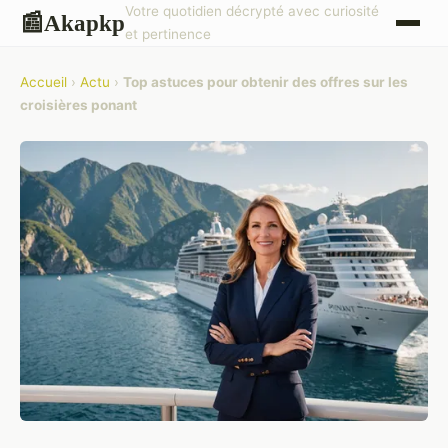
Votre quotidien décrypté avec curiosité
Akapkp
📰
et pertinence
Accueil
›
Actu
›
Top astuces pour obtenir des offres sur les
croisières ponant