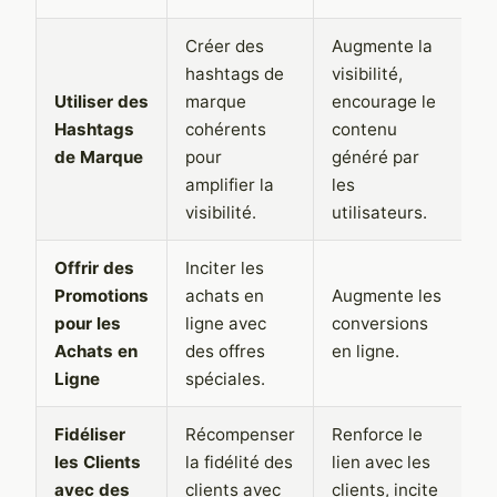
Créer des
Augmente la
hashtags de
visibilité,
P
Utiliser des
marque
encourage le
di
Hashtags
cohérents
contenu
su
de Marque
pour
généré par
h
amplifier la
les
t
visibilité.
utilisateurs.
Offrir des
Inciter les
P
Promotions
achats en
Augmente les
ê
pour les
ligne avec
conversions
si
Achats en
des offres
en ligne.
n
Ligne
spéciales.
a
Fidéliser
Récompenser
Renforce le
P
les Clients
la fidélité des
lien avec les
c
avec des
clients avec
clients, incite
o