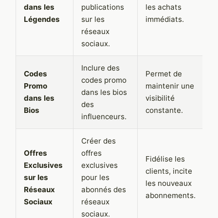
dans les
publications
les achats
l
Légendes
sur les
immédiats.
l
réseaux
sociaux.
Inclure des
P
Codes
Permet de
codes promo
ou
Promo
maintenir une
dans les bios
n
dans les
visibilité
des
s
Bios
constante.
influenceurs.
c
Créer des
Offres
offres
Fidélise les
P
Exclusives
exclusives
clients, incite
a
sur les
pour les
les nouveaux
l
Réseaux
abonnés des
abonnements.
p
Sociaux
réseaux
sociaux.