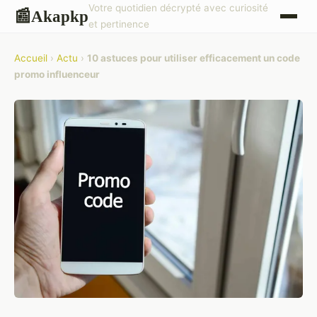
Votre quotidien décrypté avec curiosité
Akapkp
📰
et pertinence
Accueil
›
Actu
›
10 astuces pour utiliser efficacement un code
promo influenceur