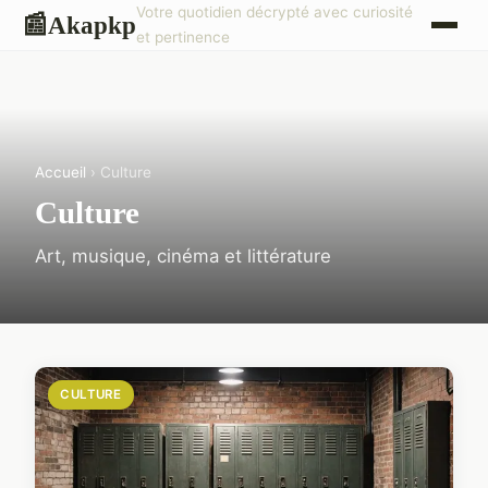
Votre quotidien décrypté avec curiosité
Akapkp
📰
et pertinence
Accueil
› Culture
Culture
Art, musique, cinéma et littérature
CULTURE