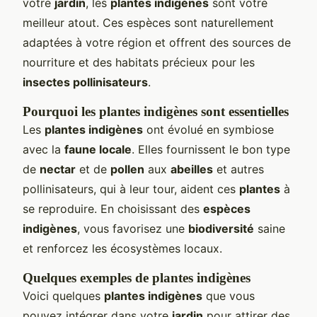
votre
jardin
, les
plantes indigènes
sont votre
meilleur atout. Ces espèces sont naturellement
adaptées à votre région et offrent des sources de
nourriture et des habitats précieux pour les
insectes pollinisateurs
.
Pourquoi les plantes indigènes sont essentielles
Les
plantes indigènes
ont évolué en symbiose
avec la
faune locale
. Elles fournissent le bon type
de
nectar
et de
pollen
aux
abeilles
et autres
pollinisateurs, qui à leur tour, aident ces
plantes
à
se reproduire. En choisissant des
espèces
indigènes
, vous favorisez une
biodiversité
saine
et renforcez les écosystèmes locaux.
Quelques exemples de plantes indigènes
Voici quelques
plantes indigènes
que vous
pouvez intégrer dans votre
jardin
pour attirer des