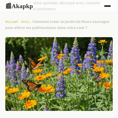
Votre quotidien décrypté avec curiosité
Akapkp
📰
et pertinence
Accueil
›
Actu
›
Comment créer un jardin de fleurs sauvages
pour attirer les pollinisateurs dans votre cour ?