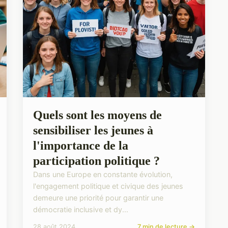
Quels sont les moyens de
sensibiliser les jeunes à
l'importance de la
participation politique ?
Dans une Europe en constante évolution,
l'engagement politique et civique des jeunes
demeure une priorité pour garantir une
démocratie inclusive et dy...
28 août 2024
7 min de lecture →