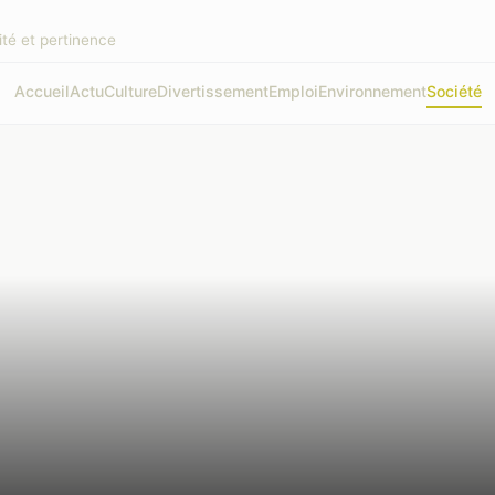
ité et pertinence
Accueil
Actu
Culture
Divertissement
Emploi
Environnement
Société