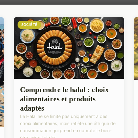
SOCIÉTÉ
Comprendre le halal : choix
alimentaires et produits
adaptés
Le Halal ne se limite pas uniquement à des
choix alimentaires, mais reflète une éthique de
consommation qui prend en compte le bien-
être animal et des...