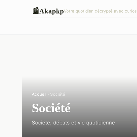
Akapkp
📰
Votre quotidien décrypté avec curios
Accueil
› Société
Société
Société, débats et vie quotidienne