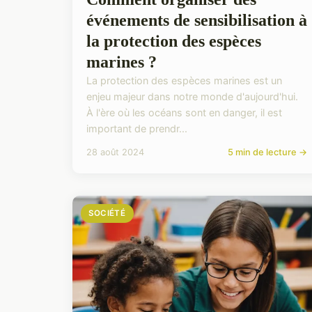
événements de sensibilisation à
la protection des espèces
marines ?
La protection des espèces marines est un
enjeu majeur dans notre monde d'aujourd'hui.
À l'ère où les océans sont en danger, il est
important de prendr...
28 août 2024
5 min de lecture →
SOCIÉTÉ