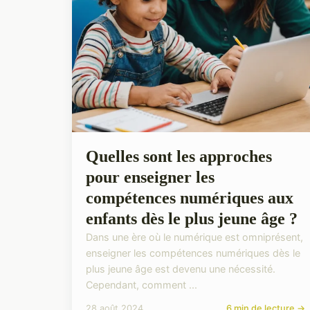
Quelles sont les approches
pour enseigner les
compétences numériques aux
enfants dès le plus jeune âge ?
Dans une ère où le numérique est omniprésent,
enseigner les compétences numériques dès le
plus jeune âge est devenu une nécessité.
Cependant, comment ...
28 août 2024
6 min de lecture →