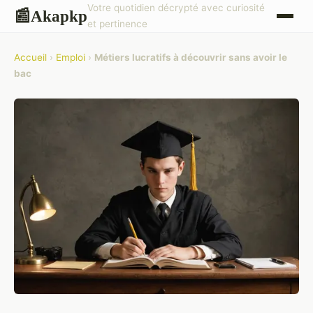
Votre quotidien décrypté avec curiosité
Akapkp
📰
et pertinence
Accueil
›
Emploi
›
Métiers lucratifs à découvrir sans avoir le
bac